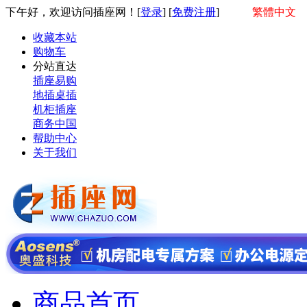
下午好，欢迎访问插座网！[
登录
] [
免费注册
]
繁體中文
收藏本站
购物车
分站直达
插座易购
地插桌插
机柜插座
商务中国
帮助中心
关于我们
商品首页