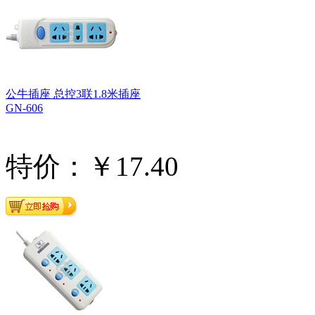
公牛插座 总控3联1.8米插座
GN-606
特价：￥17.40