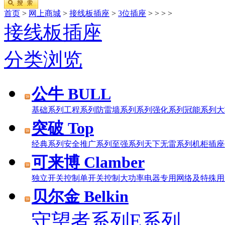
首页
>
网上商城
>
接线板插座
>
3位插座
>
>
>
>
接线板插座
分类浏览
公牛 BULL
基础系列
工程系列
防雷墙系列系列
强化系列
冠能系列
大
突破 Top
经典系列
安全推广系列
至强系列
天下无雷系列
机柜插座
可来博 Clamber
独立开关控制
单开关控制
大功率电器专用
网络及特殊用
贝尔金 Belkin
守望者系列
E系列