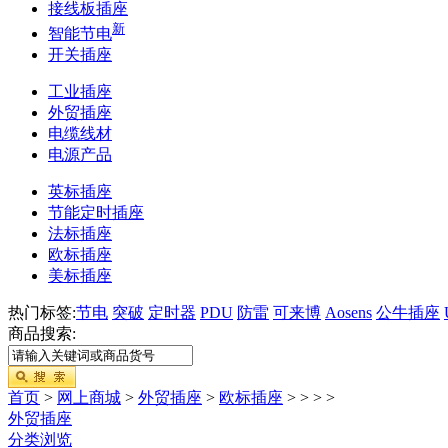
接线板插座
新
智能节电
开关插座
工业插座
外贸插座
电缆线材
电源产品
英标插座
节能定时插座
法标插座
欧标插座
美标插座
热门标签:
节电
突破
定时器
PDU
防雷
可来博
Aosens
公牛插座
商品搜索:
首页
>
网上商城
>
外贸插座
>
欧标插座
>
>
>
>
外贸插座
分类浏览