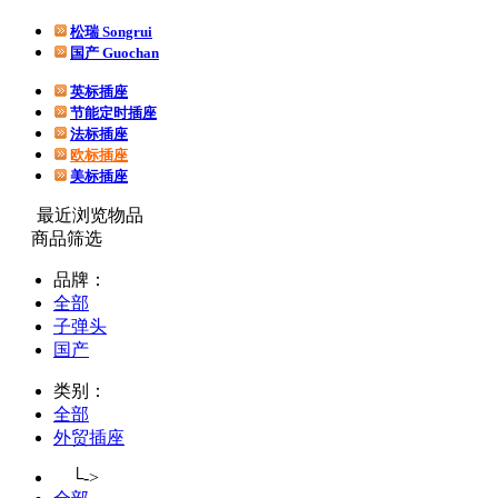
松瑞 Songrui
国产 Guochan
英标插座
节能定时插座
法标插座
欧标插座
美标插座
最近浏览物品
商品筛选
品牌：
全部
子弹头
国产
类别：
全部
外贸插座
└->