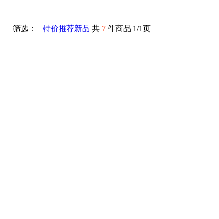
筛选：
特价
推荐
新品
共
7
件商品
1/1页