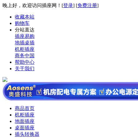
晚上好，欢迎访问插座网！[
登录
] [
免费注册
]
收藏本站
购物车
分站直达
插座易购
地插桌插
机柜插座
商务中国
帮助中心
关于我们
商品首页
机柜插座
地面插座
桌面插座
插头转换器