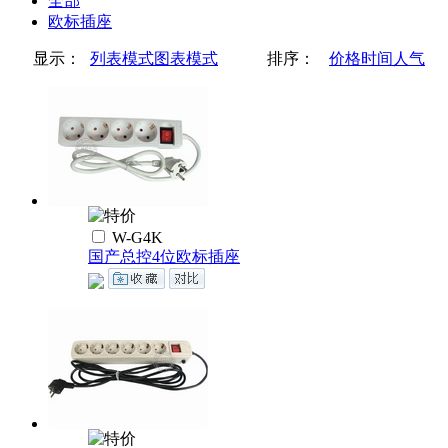
全部
欧标插座
显示：
列表模式
图表模式
排序：
价格
时间
人气
W-G4K
国产总控4位欧标插座