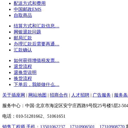
配送方式和费用
中国邮政EMS
自取商品
结算方式和汇款信息…
网银退款问题
邮局汇款
办理汇款后需要再通…
汇款确认
如何获得增值税发票…
退货流程
退换货说明
换货流程
下单后，我能做什么…
关于插座网
|
网站地图
|
招商合作
|
人才招聘
|
广告服务
|
服务条
服务中心：中国·北京市海淀区安宁庄西路9号院25号楼5层2-50
电话：010-51281662、51061651
销售工程师 手机：13501062237、17310906501、17310908770
客