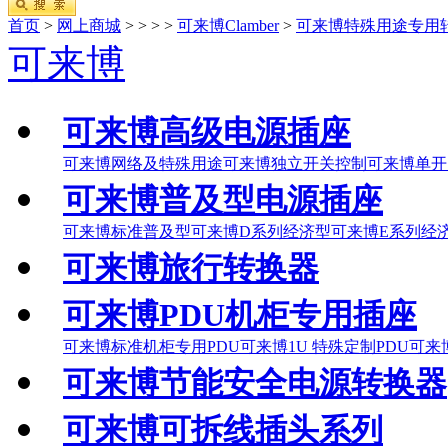
首页
>
网上商城
>
>
>
>
可来博Clamber
>
可来博特殊用途专用
可来博
可来博高级电源插座
可来博网络及特殊用途
可来博独立开关控制
可来博单开
可来博普及型电源插座
可来博标准普及型
可来博D系列经济型
可来博E系列经
可来博旅行转换器
可来博PDU机柜专用插座
可来博标准机柜专用PDU
可来博1U 特殊定制PDU
可来博
可来博节能安全电源转换器
可来博可拆线插头系列