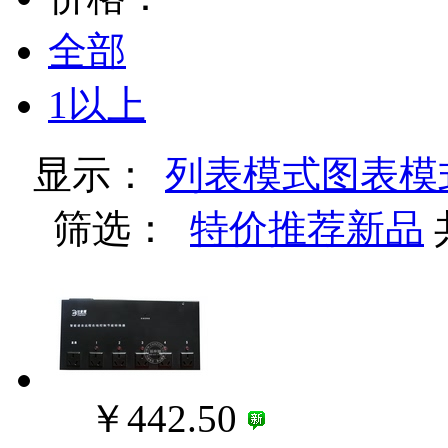
全部
1以上
显示：
列表模式
图表模
筛选：
特价
推荐
新品
￥442.50