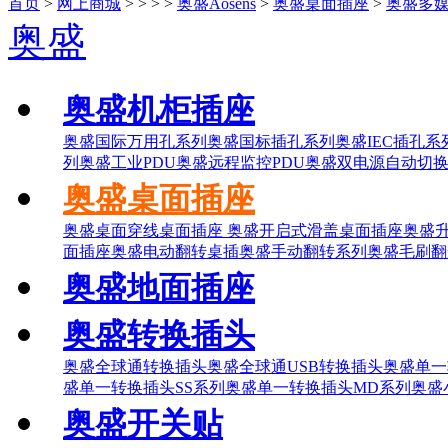
首页
>
网上商城
>
>
>
>
奥盛Aosens
>
奥盛桌面插座
>
奥盛多
奥盛
奥盛机柜插座
奥盛国际万用孔系列
奥盛国标插孔系列
奥盛IEC插孔系
列
奥盛工业PDU
奥盛远程监控PDU
奥盛双电源自动切换
奥盛桌面插座
奥盛桌面穿线桌面插座
奥盛开启式滑盖桌面插座
奥盛
面插座
奥盛电动翻转桌插
奥盛手动翻转系列
奥盛毛刷翻
奥盛地面插座
奥盛转换插头
奥盛全球通转换插头
奥盛全球通USB转换插头
奥盛单一
盛单一转换插头SS系列
奥盛单一转换插头MD系列
奥盛
奥盛开关贴