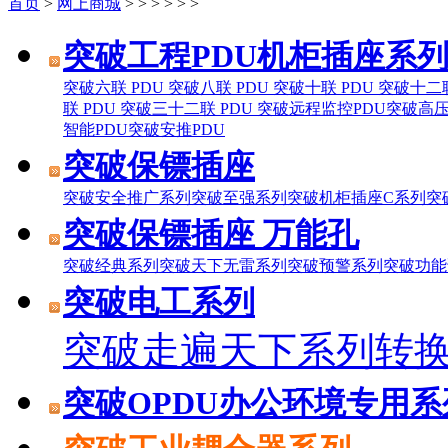
首页
>
网上商城
>
>
>
>
>
>
突破工程PDU机柜插座系
突破六联 PDU
突破八联 PDU
突破十联 PDU
突破十二联
联 PDU
突破三十二联 PDU
突破远程监控PDU
突破高压
智能PDU
突破安推PDU
突破保镖插座
突破安全推广系列
突破至强系列
突破机柜插座C系列
突
突破保镖插座 万能孔
突破经典系列
突破天下无雷系列
突破预警系列
突破功能
突破电工系列
突破走遍天下系列转
突破OPDU办公环境专用系