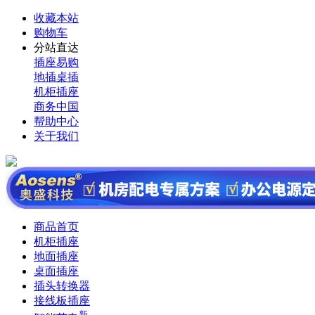
收藏本站
购物车
分站直达
插座易购
地插桌插
机柜插座
商务中国
帮助中心
关于我们
商品首页
机柜插座
地面插座
桌面插座
插头转换器
接线板插座
新