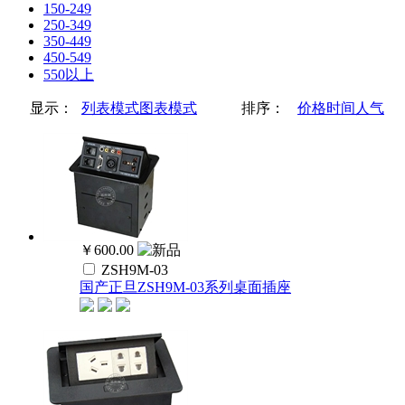
150-249
250-349
350-449
450-549
550以上
显示：
列表模式
图表模式
排序：
价格
时间
人气
￥600.00
ZSH9M-03
国产正旦ZSH9M-03系列桌面插座