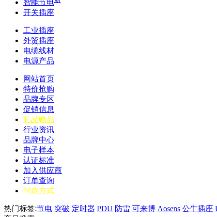
智能节电
开关插座
工业插座
外贸插座
电缆线材
电源产品
网站首页
特价抢购
品牌专区
促销信息
礼品赠品
行业资讯
品牌中心
电子样本
认证标准
加入供应商
订单查询
付款方式
热门标签:
节电
突破
定时器
PDU
防雷
可来博
Aosens
公牛插座