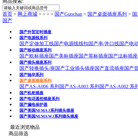
商品搜索:
首页
>
网上商城
>
>
>
>
国产Guochan
>
国产桌面插座系列
>
国
国产
国产外贸定时插座
国产电源线系列
国产定做加工线
国产电源线线扣
国产串/并口线
国产电
国产移动插座系列
国产欧标插座
国产美标插座
国产英标插座
国产法标插座
国产插头插座系列
国产转换插头/座
国产工业插头插座
国产直流插座
国产
国产驰华系列
国产桌面插座系列
国产AS-A006 系列
国产AS-A003 系列
国产AS-A002 系
国产机柜插座
国产电话遥控插座系列
国产漏电保护器
国产美国NEMA J系列插头插座
国产美国NEMA WJ系列插头插座
最近浏览物品
商品筛选