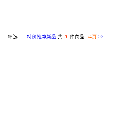
筛选：
特价
推荐
新品
共
76
件商品
1/4页
>>