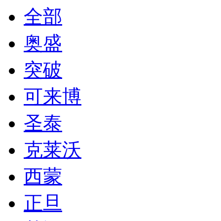
全部
奥盛
突破
可来博
圣泰
克莱沃
西蒙
正旦