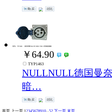
￥64.90
TYP1463
NULLNULL德国曼奈柯斯
暗…
首页
上一页
1
2
3
4
5
6
7
8
9
10
...
52
下一页
末页