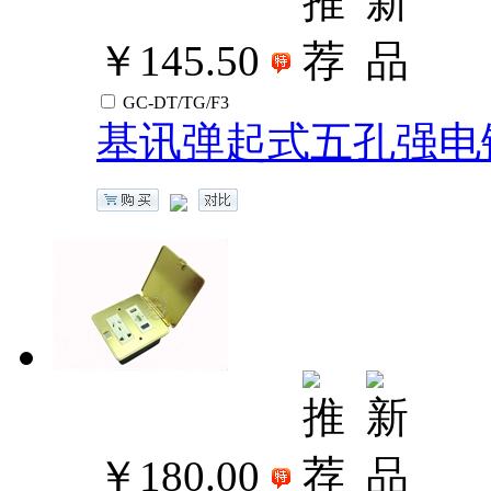
￥145.50
GC-DT/TG/F3
基讯弹起式五孔强电
￥180.00