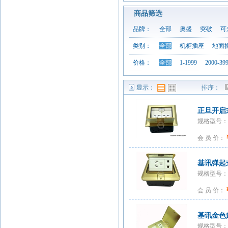
商品筛选
品牌：
全部
奥盛
突破
可
类别：
全部
机柜插座
地面
价格：
全部
1-1999
2000-39
显示：
排序：
列表模式
图表模式
正旦开启式
规格型号：D
会 员 价：
基讯弹起
规格型号：GC
会 员 价：
基讯金色
规格型号：GC