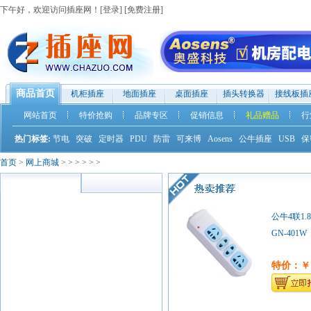
下午好，欢迎访问插座网！[
登录
] [
免费注册
]
商品首页
机柜插座
地面插座
桌面插座
插头转换器
接线板插
网站首页
特价抢购
品牌专区
促销信息
礼品赠品
行
热门标签:
节电
突破
定时器
PDU
防雷
可来博
Aosens
公牛插座
USB
保
首页
>
网上商城
>
>
>
>
>
>
公牛4联1.
GN-401W
特价：￥1