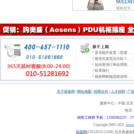
NULLNU
规格型号：T
首页
会 员 价：
是否能开发票（普通…
能否先发货后付款？…
如何查询订单处理情…
联系我们
插座网购物流程说明…
关于插座网
|
网站地图
|
招商合作
|
人才招聘
|
广
服务中心：中国·北京市
电话：0
销售工程师 手机：13501062237、17310
Copyright 2005-2025,
www.
插座网
(CHAZUO.COM) 北京